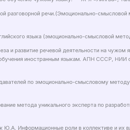
кой разговорной речи.(Эмоционально-смысловой м
глийского языка (эмоционально-смысловой метод)
за и развитие речевой деятельности на чужом я
обучения иностранным языкам. АПН СССР, НИИ с
одавателей по эмоционально-смысловому методу
зование метода уникального эксперта по разраб
к Ю.А. Информационные роли в коллективе и их в