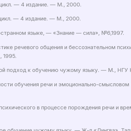
икл. — 4 издание. — М., 2000.
икл. — 4 издание. — М., 2000.
странном языке, — «Знание — сила», №6,1997.
стике речевого общения и бессознательном психи
 1995.
й подход к обучению чужому языку. — М., НГУ Н
ности обучения речи и эмоционально-смысловом 
-психического в процессе порождения речи и в
е обучение чужому языку. — Ж-л «Лингва», Талл