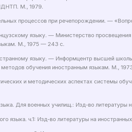
ДНТП. М., 1979.
льных процессов при речепорождении. — «Вопро
ранцузскому языку. — Министерство просвещени
ыкам. М., 1975 — 243 с.
остранному языку. — Информцентр высшей школы
 методов обучения иностранным языкам. М., 1973
гических и методических аспектах системы обуче
ыка. Для военных училищ.: Изд-во литературы на 
го языка. ч.1: Изд-во литературы на иностранных