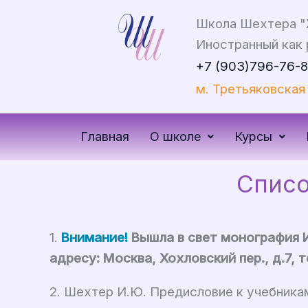
Перейти
Школа Шехтера "
к
Иностранный как 
содержимому
+7 (903)796-76-8
м. Третьяковска
Главная
О школе
Курсы
Списо
1.
Внимание!
Вышла в свет монография 
адресу: Москва, Хохловский пер., д.7, т
2. Шехтер И.Ю. Предисловие к учебникам 