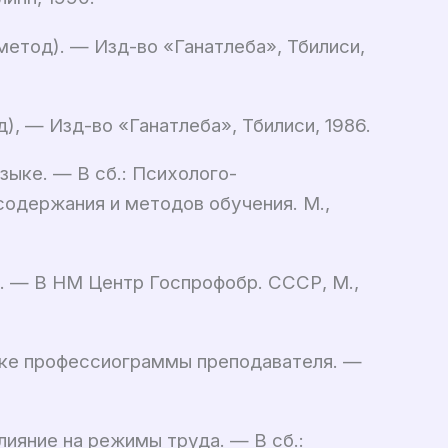
етод). — Изд-во «Ганатлеба», Тбилиси,
, — Изд-во «Ганатлеба», Тбилиси, 1986.
зыке. — В сб.: Психолого-
одержания и методов обучения. М.,
. — В НМ Центр Госпрофобр. СССР, М.,
отке профессиограммы преподавателя. —
лияние на режимы труда. — В сб.: