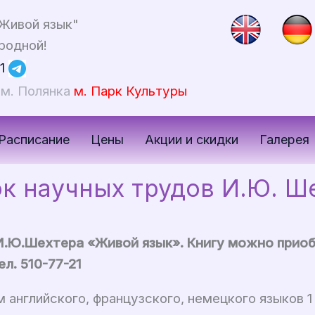
Живой язык"
родной!
1
я
м. Полянка
м. Парк Культуры
Расписание
Цены
Акции и скидки
Галерея
к научных трудов И.Ю. Ш
И.Ю.Шехтера «Живой язык». Книгу можно приоб
ел. 510-77-21
английского, французского, немецкого языков 1 