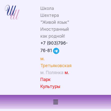
Перейти
Школа
к
Шехтера
содержимому
"Живой язык"
Иностранный
как родной!
+7 (903)796-
76-81
м.
Третьяковская
м. Полянка
м.
Парк
Культуры
Меню