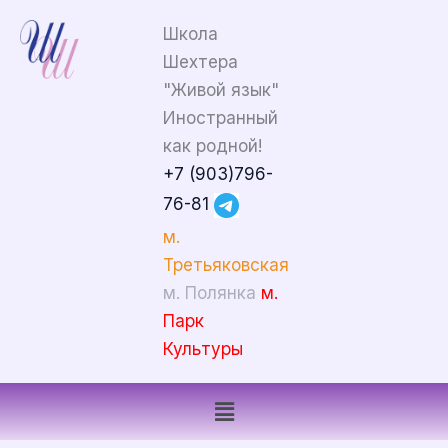
Перейти
Школа
к
Шехтера
содержимому
"Живой язык"
Иностранный
как родной!
+7 (903)796-
76-81
м.
Третьяковская
м. Полянка
м.
Парк
Культуры
Меню