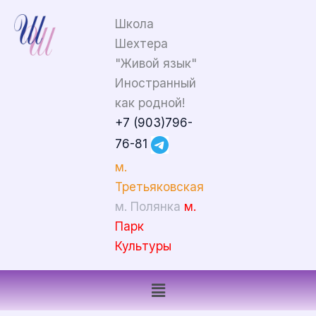
Перейти
Школа
к
Шехтера
содержимому
"Живой язык"
Иностранный
как родной!
+7 (903)796-
76-81
м.
Третьяковская
м. Полянка
м.
Парк
Культуры
Меню