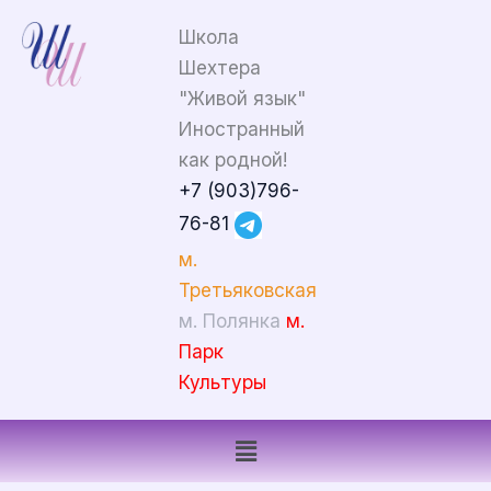
Перейти
Школа
к
Шехтера
содержимому
"Живой язык"
Иностранный
как родной!
+7 (903)796-
76-81
м.
Третьяковская
м. Полянка
м.
Парк
Культуры
Меню